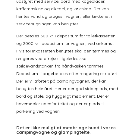
udstyret med service, bord med kogeplader,
kaffemaskine og elkedel, og køleskab. Der kan
hentes vand og bruges i vognen, eller køkkenet i
servicebygningen kan benyttes.
Der betales 500 kr. i depositum for toiletkassetten
og 2000 kr i depositum for vognen, ved ankomst.
Hvis toiletkassetten benyttes skal den tømmes og
rengøres ved afrejse. Ligeledes skal
spildevandstanken fra håndvasken tømmes.
Depositum tilbagebetales efter rengøring er udført.
Der er villafortelt på campingvognen, der kan
benyttes hele året. Her er der god siddeplads, med
bord og stole, og hyggeligt møblement. Der er
havemøbler udenfor teltet og der er plads til
parkering ved vognen.
Det er ikke muligt at medbringe hund i vores
campingvogne og glampingtelte.