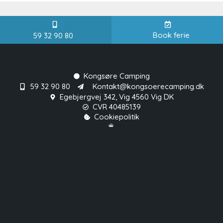
Book ferie
59 32 90 80
Kongsøre Camping
59 32 90 80
Kontakt@kongsoerecamping.dk
Egebjergvej 342, Vig 4560 Vig DK
CVR 40485139
Cookiepolitik